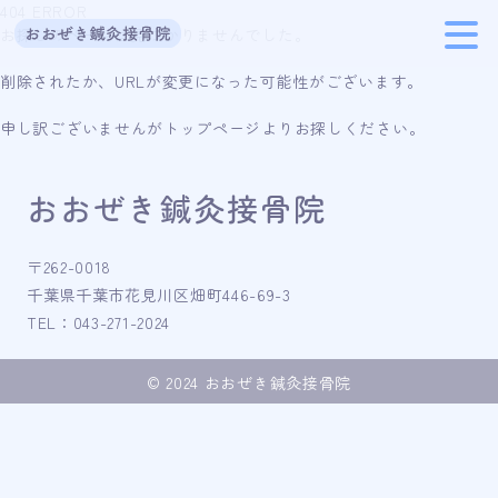
404 ERROR
お探しのページは見つかりませんでした。
削除されたか、URLが変更になった可能性がございます。
HOME
申し訳ございませんがトップページよりお探しください。
お知らせ
施術受付時間
おおぜき鍼灸接骨院
施術内容
〒262-0018
施術料金
千葉県千葉市花見川区畑町446-69-3
TEL：043-271-2024
お客様の声
© 2024 おおぜき鍼灸接骨院
院長紹介
院情報
お問い合わせ