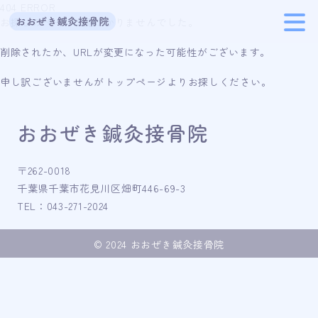
404 ERROR
お探しのページは見つかりませんでした。
削除されたか、URLが変更になった可能性がございます。
HOME
申し訳ございませんがトップページよりお探しください。
お知らせ
施術受付時間
おおぜき鍼灸接骨院
施術内容
〒262-0018
施術料金
千葉県千葉市花見川区畑町446-69-3
TEL：043-271-2024
お客様の声
© 2024 おおぜき鍼灸接骨院
院長紹介
院情報
お問い合わせ